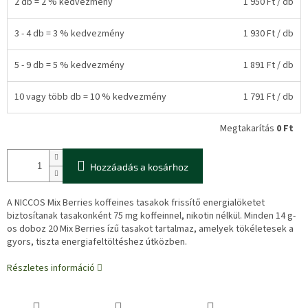
2 db = 2 % kedvezmény
1 950 Ft
/ db
3 - 4 db = 3 % kedvezmény
1 930 Ft
/ db
5 - 9 db = 5 % kedvezmény
1 891 Ft
/ db
10 vagy több db = 10 % kedvezmény
1 791 Ft
/ db
Megtakarítás
0 Ft
Hozzáadás a kosárhoz
A NICCOS Mix Berries koffeines tasakok frissítő energialöketet
biztosítanak tasakonként 75 mg koffeinnel, nikotin nélkül. Minden 14 g-
os doboz 20 Mix Berries ízű tasakot tartalmaz, amelyek tökéletesek a
gyors, tiszta energiafeltöltéshez útközben.
Részletes információ