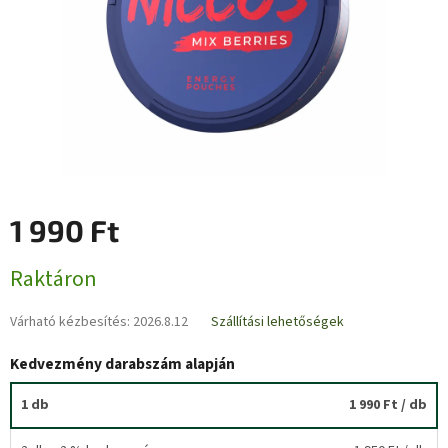
1 990 Ft
Egységár:
Raktáron
Várható kézbesítés:
2026.8.12
Szállítási lehetőségek
Kedvezmény darabszám alapján
1 db
1 990 Ft
/ db