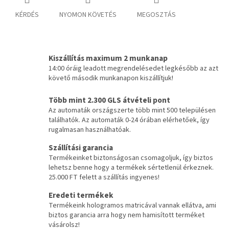
KÉRDÉS
NYOMON KÖVETÉS
MEGOSZTÁS
Kiszállítás maximum 2 munkanap
14:00 óráig leadott megrendelésedet legkésőbb az azt
követő második munkanapon kiszállítjuk!
Több mint 2.300 GLS átvételi pont
Az automaták országszerte több mint 500 településen
találhatók. Az automaták 0-24 órában elérhetőek, így
rugalmasan használhatóak.
Szállítási garancia
Termékeinket biztonságosan csomagoljuk, így biztos
lehetsz benne hogy a termékek sértetlenül érkeznek.
25.000 FT felett a szállítás ingyenes!
Eredeti termékek
Termékeink hologramos matricával vannak ellátva, ami
biztos garancia arra hogy nem hamisított terméket
vásárolsz!