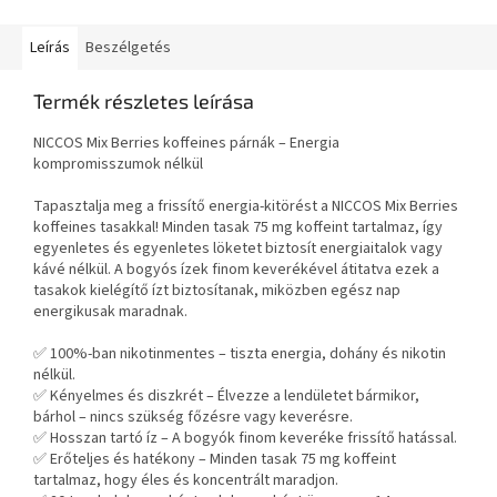
Leírás
Beszélgetés
Termék részletes leírása
NICCOS Mix Berries koffeines párnák – Energia
kompromisszumok nélkül
Tapasztalja meg a frissítő energia-kitörést a NICCOS Mix Berries
koffeines tasakkal! Minden tasak 75 mg koffeint tartalmaz, így
egyenletes és egyenletes löketet biztosít energiaitalok vagy
kávé nélkül. A bogyós ízek finom keverékével átitatva ezek a
tasakok kielégítő ízt biztosítanak, miközben egész nap
energikusak maradnak.
✅ 100%-ban nikotinmentes – tiszta energia, dohány és nikotin
nélkül.
✅ Kényelmes és diszkrét – Élvezze a lendületet bármikor,
bárhol – nincs szükség főzésre vagy keverésre.
✅ Hosszan tartó íz – A bogyók finom keveréke frissítő hatással.
✅ Erőteljes és hatékony – Minden tasak 75 mg koffeint
tartalmaz, hogy éles és koncentrált maradjon.