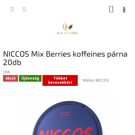
Ugrás
KOSÁR
a
fő
tartalomhoz
NICCOS Mix Berries koffeines párna
20db
164
Akció
Újdonság
Többet
Márka:
NICCOS
kevesebbért