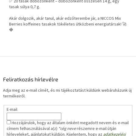
✅ 20 tasak dobozonként – dobozonként összesen 14 g, egy
tasak súlya 0,7 g.
Akár dolgozik, akár tanul, akár edzőterembe jár, a NICCOS Mix
Berries koffeines tasakok tökéletes útközbeni energiatársak! 🚀
🍓
L
á
b
l
Feliratkozás hírlevélre
é
Adja meg az e-mail címét, és mi tájékoztatást küldünk webáruházunk új
c
termékeiről.
E-mail
Hozzájárulok, hogy az általam önként megadott nevem és e-mail
címem felhasználásával a(z)
*cég neve
részemre e-mail útján
hírleveleket, ajánlatokat küldjön. Kijelentem, hogy az
adatkezelési