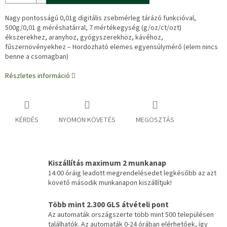
Nagy pontosságú 0,01g digitális zsebmérleg tárázó funkcióval,
500g/0,01 g méréshatárral, 7 mértékegység (g/oz/ct/ozt)
ékszerekhez, aranyhoz, gyógyszerekhöz, kávéhoz,
fűszernövényekhez – Hordozható elemes egyensúlymérő (elem nincs
benne a csomagban)
Részletes információ
KÉRDÉS
NYOMON KÖVETÉS
MEGOSZTÁS
Kiszállítás maximum 2 munkanap
14:00 óráig leadott megrendelésedet legkésőbb az azt
követő második munkanapon kiszállítjuk!
Több mint 2.300 GLS átvételi pont
Az automaták országszerte több mint 500 településen
találhatók. Az automaták 0-24 órában elérhetőek, így