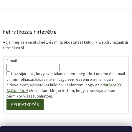
L
á
b
l
Feliratkozás hírlevélre
é
Adja meg az e-mail címét, és mi tájékoztatást küldünk webáruházunk új
c
termékeiről.
E-mail
Hozzájárulok, hogy az általam önként megadott nevem és e-mail
címem felhasználásával a(z)
*cég neve
részemre e-mail útján
hírleveleket, ajánlatokat küldjön. Kijelentem, hogy az
adatkezelési
tájékoztatót
elolvastam. Megértettem, hogy a hozzájárulásom
bármikor visszavonhatom.
FELIRATKOZÁS
Megrendelés leadása személyes átvételre