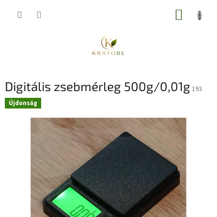
Ugrás
KOSÁR
a
fő
tartalomhoz
Digitális zsebmérleg 500g/0,01g
193
Újdonság