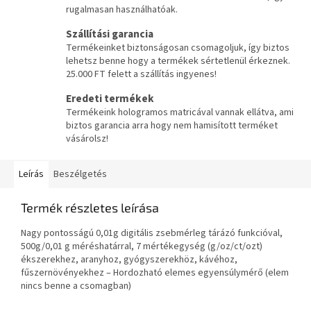
rugalmasan használhatóak.
Szállítási garancia
Termékeinket biztonságosan csomagoljuk, így biztos
lehetsz benne hogy a termékek sértetlenül érkeznek.
25.000 FT felett a szállítás ingyenes!
Eredeti termékek
Termékeink hologramos matricával vannak ellátva, ami
biztos garancia arra hogy nem hamisított terméket
vásárolsz!
Leírás
Beszélgetés
Termék részletes leírása
Nagy pontosságú 0,01g digitális zsebmérleg tárázó funkcióval,
500g/0,01 g méréshatárral, 7 mértékegység (g/oz/ct/ozt)
ékszerekhez, aranyhoz, gyógyszerekhöz, kávéhoz,
fűszernövényekhez – Hordozható elemes egyensúlymérő (elem
nincs benne a csomagban)