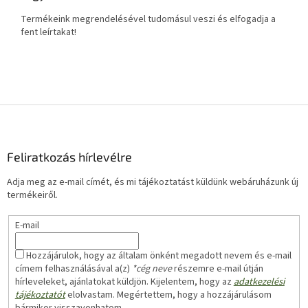
Termékeink megrendelésével tudomásul veszi és elfogadja a
fent leírtakat!
L
á
b
l
Feliratkozás hírlevélre
é
Adja meg az e-mail címét, és mi tájékoztatást küldünk webáruházunk új
c
termékeiről.
E-mail
Hozzájárulok, hogy az általam önként megadott nevem és e-mail
címem felhasználásával a(z)
*cég neve
részemre e-mail útján
hírleveleket, ajánlatokat küldjön. Kijelentem, hogy az
adatkezelési
tájékoztatót
elolvastam. Megértettem, hogy a hozzájárulásom