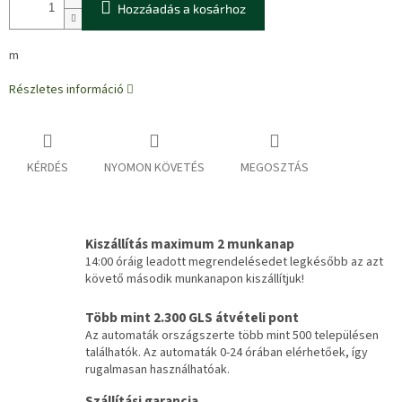
Hozzáadás a kosárhoz
m
Részletes információ
KÉRDÉS
NYOMON KÖVETÉS
MEGOSZTÁS
Kiszállítás maximum 2 munkanap
14:00 óráig leadott megrendelésedet legkésőbb az azt
követő második munkanapon kiszállítjuk!
Több mint 2.300 GLS átvételi pont
Az automaták országszerte több mint 500 településen
találhatók. Az automaták 0-24 órában elérhetőek, így
rugalmasan használhatóak.
Szállítási garancia