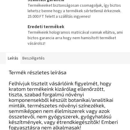
Termékeinket biztonságosan csomagoljuk, így biztos
lehetsz benne hogy a termékek sértetlenül érkeznek.
25.000 FT felett a szállítás ingyenes!
Eredeti termékek
Termékeink hologramos matricával vannak ellátva, ami
biztos garancia arra hogy nem hamisított terméket
vásárolsz!
Leírás
Beszélgetés
Termék részletes leírása
Felhívjuk tisztelt vásárlóink figyelmét, hogy
kratom termékeink kizárólag ellenőrzött,
tiszta, szabad forgalmú növényi
komponensekből készült botanikai/analitikai
minták, természetes növényi színezékek,
semmiképpen nem élelmiszerek vagy azok
összetevői, nem gyógyszerek, gyógyhatású
készítmények, vagy étrendkiegészítők! Emberi
fogyasztásra nem alkalmasak!