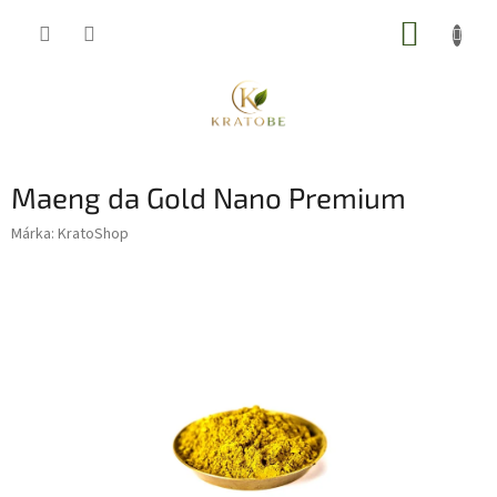
Ugrás
KOSÁR
a
fő
tartalomhoz
Maeng da Gold Nano Premium
Márka:
KratoShop