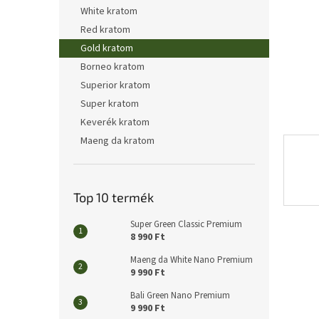
l
White kratom
Red kratom
Gold kratom
Borneo kratom
Superior kratom
Super kratom
Keverék kratom
Maeng da kratom
Top 10 termék
Super Green Classic Premium
8 990 Ft
Maeng da White Nano Premium
9 990 Ft
Bali Green Nano Premium
9 990 Ft