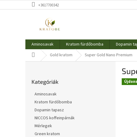
Ugrás
+3617700342
a
fő
tartalomhoz
Aminosavak
Kratom fürdőbomba
Dopamin ta
Kezdőlap
Gold kratom
Super Gold Nano Premium
O
Sup
l
Kategóriák
d
Kategóriák
átugrása
Újdon
a
l
Aminosavak
s
Kratom fürdőbomba
ó
Dopamin tapasz
p
a
NICCOS koffeinpárnák
n
Mérlegek
e
Green kratom