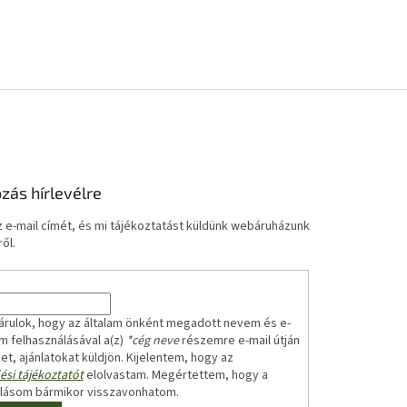
ozás hírlevélre
 e-mail címét, és mi tájékoztatást küldünk webáruházunk
ől.
árulok, hogy az általam önként megadott nevem és e-
m felhasználásával a(z)
*cég neve
részemre e-mail útján
ket, ajánlatokat küldjön. Kijelentem, hogy az
ési tájékoztatót
elolvastam. Megértettem, hogy a
ulásom bármikor visszavonhatom.