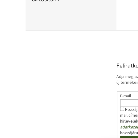
L
á
b
l
é
Feliratk
c
Adja meg az
új termékeir
E-mail
Hozzáj
mail címe
hírlevele
adatkezel
hozzájár