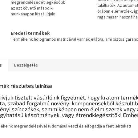
megrendelésedet legkésőbb
találhatók. Az automa
az azt követő második
órában elérhetőek, íg
munkanapon kiszállítjuk!
rugalmasan használha
Eredeti termékek
Termékeink hologramos matricával vannak ellátva, ami biztos garanc
s
Beszélgetés
mék részletes leírása
hívjuk tisztelt vásárlóink figyelmét, hogy kratom termék
zta, szabad forgalmú növényi komponensekből készült bo
ényi színezékek, semmiképpen nem élelmiszerek vagy 
gyhatású készítmények, vagy étrendkiegészítők! Embe
ékeink megrendelésével tudomásul veszi és elfogadja a fent leírtakat!