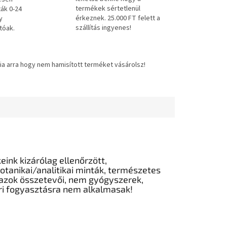
termékek sértetlenül
ták 0-24
érkeznek. 25.000 FT felett a
y
szállítás ingyenes!
tóak.
ia arra hogy nem hamisított terméket vásárolsz!
eink kizárólag ellenőrzött,
tanikai/analitikai minták, természetes
azok összetevői, nem gyógyszerek,
ri fogyasztásra nem alkalmasak!