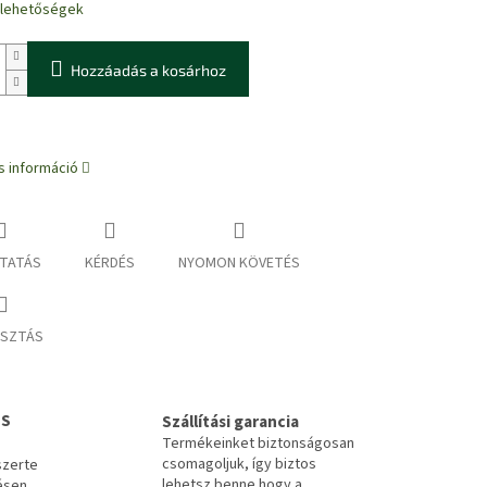
i lehetőségek
Hozzáadás a kosárhoz
s információ
TATÁS
KÉRDÉS
NYOMON KÖVETÉS
SZTÁS
LS
Szállítási garancia
Termékeinket biztonságosan
csomagoljuk, így biztos
szerte
lehetsz benne hogy a
ésen