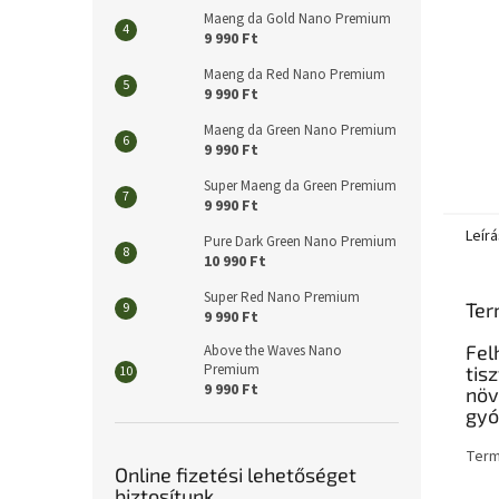
Maeng da Gold Nano Premium
9 990 Ft
Maeng da Red Nano Premium
9 990 Ft
Maeng da Green Nano Premium
9 990 Ft
Super Maeng da Green Premium
9 990 Ft
Leírá
Pure Dark Green Nano Premium
10 990 Ft
Super Red Nano Premium
Ter
9 990 Ft
Fel
Above the Waves Nano
Premium
tis
9 990 Ft
növ
gyó
Term
Online fizetési lehetőséget
biztosítunk