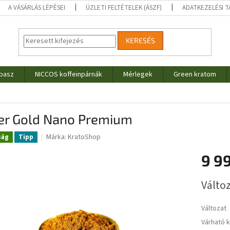
A VÁSÁRLÁS LÉPÉSEI
ÜZLETI FELTÉTELEK (ÁSZF)
ADATKEZELÉSI 
KERESÉS
pasz
NICCOS koffeinpárnák
Mérlegek
Green kratom
er Gold Nano Premium
Márka:
KratoShop
ság
Tipp
9 9
Egységár
Változ
Változat
Várható 