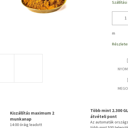
Szállítás
m
Részlete
NYOM
MEGO
Több mint 2.300 G
Kiszállítás maximum 2
átvételi pont
munkanap
Az automaták ország
14:00 óráig leadott
több mint 500 települ